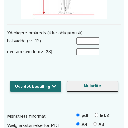
Yderligere omkreds (ikke obligatorisk):
halsvidde (rz_13)
overarmsvidde (rz_28)
Udvidet bestilling
pdf
lek2
Mønstrets filformat
A4
A3
Vælg arkstørrelse for PDF