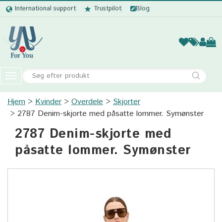
International support
Trustpilot
Blog
Kvinder
Mænd
Børn
Accessor
Toggle
navigation
Hjem
Kvinder
Overdele
Kvinder
Skjorter
2787 Denim-skjorte med påsatte lommer. Symønster
Mænd
2787 Denim-skjorte med
Børn
påsatte lommer. Symønster
Accessories