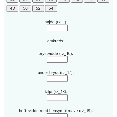
højde (rz_1):
omkreds:
brystvidde (rz_16):
under bryst (rz_17):
talje (rz_18):
hoftevidde med hensyn til mave (rz_19):