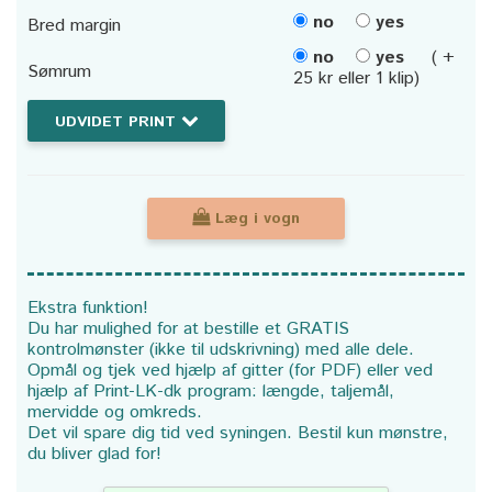
no
yes
Bred margin
no
yes
( +
Sømrum
25 kr eller 1 klip)
UDVIDET PRINT
Læg i vogn
Ekstra funktion!
Du har mulighed for at bestille et GRATIS
kontrolmønster (ikke til udskrivning) med alle dele.
Opmål og tjek ved hjælp af gitter (for PDF) eller ved
hjælp af Print-LK-dk program: længde, taljemål,
mervidde og omkreds.
Det vil spare dig tid ved syningen. Bestil kun mønstre,
du bliver glad for!