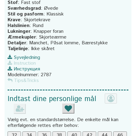
Stof
:
Fast stof
Sværhedsgrad
:
Øvede
Stil og pasform
:
Klassisk
Krave
:
Skjortekrave
Halslinien
:
Rund
Lukninger
:
Knapper foran
Ærmekupler
:
Skjorteærme
Detaljer
:
Manchet, Påsat lomme, Bærestykke
Taljelinje
:
Ikke skåret
Syvejledning
Instruction
Инструкция
Modelnummer:
2787
Tips&Tricks
Indtast dine personlige mål
Vælg evt. en standardstørrelse. De enkelte mål kan
efterfølgende rettes efter behov: