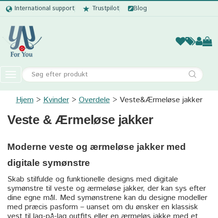
International support
Trustpilot
Blog
Kvinder
Mænd
Børn
Accessor
Toggle
navigation
Hjem
Kvinder
Overdele
Kvinder
Veste&Ærmeløse jakker
Veste & Ærmeløse jakker
Mænd
Børn
Moderne veste og ærmeløse jakker med
Accessories
digitale symønstre
Skab stilfulde og funktionelle designs med digitale
symønstre til veste og ærmeløse jakker, der kan sys efter
dine egne mål. Med symønstrene kan du designe modeller
med præcis pasform – uanset om du ønsker en klassisk
vest til lag-på-lag outfits eller en ærmeløs jakke med et