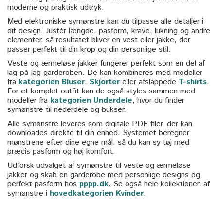
moderne og praktisk udtryk.
Med elektroniske symønstre kan du tilpasse alle detaljer i
dit design. Justér længde, pasform, krave, lukning og andre
elementer, så resultatet bliver en vest eller jakke, der
passer perfekt til din krop og din personlige stil.
Veste og ærmeløse jakker fungerer perfekt som en del af
lag-på-lag garderoben. De kan kombineres med modeller
fra
kategorien Bluser
,
Skjorter
eller afslappede
T-shirts
.
For et komplet outfit kan de også styles sammen med
modeller fra
kategorien Underdele
, hvor du finder
symønstre til nederdele og bukser.
Alle symønstre leveres som digitale PDF-filer, der kan
downloades direkte til din enhed. Systemet beregner
mønstrene efter dine egne mål, så du kan sy tøj med
præcis pasform og høj komfort.
Udforsk udvalget af symønstre til veste og ærmeløse
jakker og skab en garderobe med personlige designs og
perfekt pasform hos
pppp.dk
. Se også hele kollektionen af
symønstre i
hovedkategorien Kvinder
.