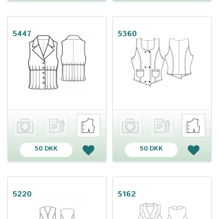
5447
5360
50 DKK
50 DKK
5220
5162