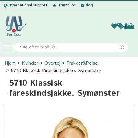
International support
Trustpilot
Blog
Kvinder
Mænd
Børn
Accessor
Toggle
navigation
Hjem
Kvinder
Overtøj
Kvinder
Frakker&Pelse
5710 Klassisk fåreskindsjakke. Symønster
Mænd
5710 Klassisk
Børn
fåreskindsjakke. Symønster
Accessories