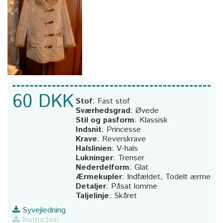
60 DKK
Stof
:
Fast stof
Sværhedsgrad
:
Øvede
Stil og pasform
:
Klassisk
Indsnit
:
Princesse
Krave
:
Reverskrave
Halslinien
:
V-hals
Lukninger
:
Trenser
Nederdelform
:
Glat
Ærmekupler
:
Indfældet, Todelt ærme
Detaljer
:
Påsat lomme
Taljelinje
:
Skåret
Syvejledning
Instruction