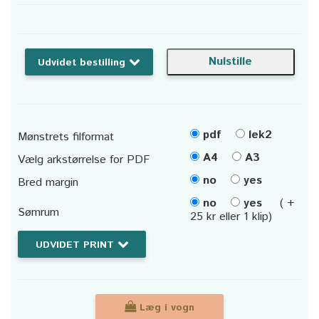
Udvidet bestilling
pdf
lek2
Mønstrets filformat
A4
A3
Vælg arkstørrelse for PDF
no
yes
Bred margin
no
yes
( +
Sømrum
25 kr eller 1 klip)
UDVIDET PRINT
Læg i vogn