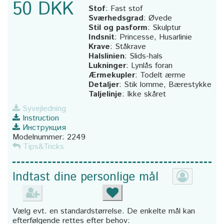
50 DKK
Stof
:
Fast stof
Sværhedsgrad
:
Øvede
Stil og pasform
:
Skulptur
Indsnit
:
Princesse, Husarlinie
Krave
:
Ståkrave
Halslinien
:
Slids-hals
Lukninger
:
Lynlås foran
Ærmekupler
:
Todelt ærme
Detaljer
:
Stik lomme, Bærestykke
Taljelinje
:
Ikke skåret
Syvejledning
Instruction
Инструкция
Modelnummer:
2249
Tips&Tricks
Indtast dine personlige mål
Vælg evt. en standardstørrelse. De enkelte mål kan
efterfølgende rettes efter behov: