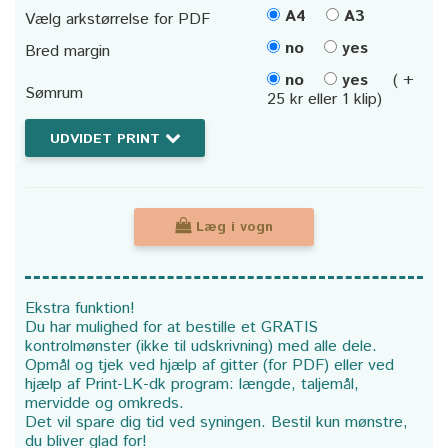
A4
A3
Vælg arkstørrelse for PDF
no
yes
Bred margin
no
yes
( +
Sømrum
25 kr eller 1 klip)
UDVIDET PRINT
Læg i vogn
Ekstra funktion!
Du har mulighed for at bestille et GRATIS
kontrolmønster (ikke til udskrivning) med alle dele.
Opmål og tjek ved hjælp af gitter (for PDF) eller ved
hjælp af Print-LK-dk program: længde, taljemål,
mervidde og omkreds.
Det vil spare dig tid ved syningen. Bestil kun mønstre,
du bliver glad for!