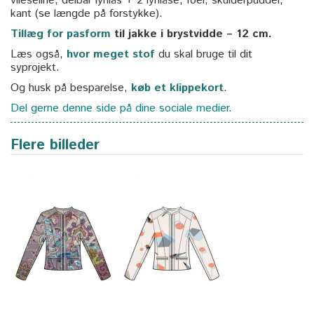
vlieseline, delbar lynlås + 2 lynlåse, foer, skulderpudder,
kant (se længde på forstykke).
Tillæg for pasform
til jakke i brystvidde – 12 cm.
Læs også,
hvor meget stof
du skal bruge til dit
syprojekt.
Og husk på besparelse,
køb et klippekort
.
Del gerne denne side på dine sociale medier.
Flere billeder