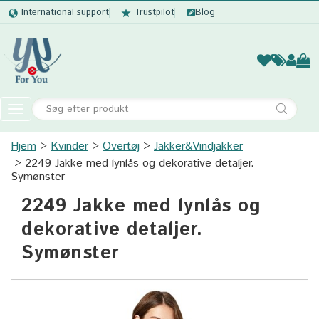
International support
Trustpilot
Blog
Kvinder
Mænd
Børn
Accessor
Toggle
navigation
Hjem
Kvinder
Overtøj
Kvinder
Jakker&Vindjakker
2249 Jakke med lynlås og dekorative detaljer.
Mænd
Symønster
2249 Jakke med lynlås og
Børn
dekorative detaljer.
Accessories
Symønster