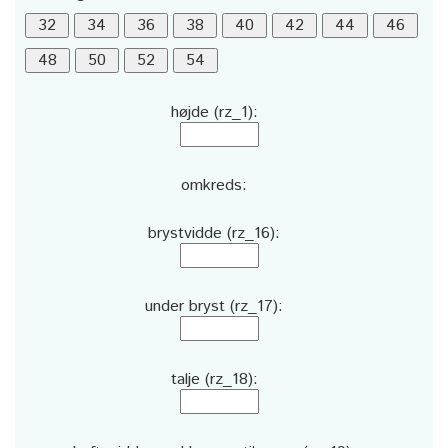
højde (rz_1):
omkreds:
brystvidde (rz_16):
under bryst (rz_17):
talje (rz_18):