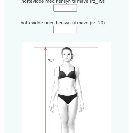
hoftevidde med hensyn til mave (rz_19):
hoftevidde uden hensyn til mave (rz_20):