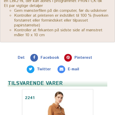
en Lek2-fil, der kan åbnes i programmet PRINT-LK-dk
Et par vigtige detaljer
Gem mønsterfilen på din computer, før du udskriver
Kontroller at printeren er indstillet til 100 % (hverken
forstørret eller formindsket eller tilpasset
papirstørrelse)
Kontroller at firkanten på sidste side af mønstret
måler 10 x 10 cm
Del:
Facebook
Pinterest
Twitter
E-mail
TILSVARENDE VARER
2241