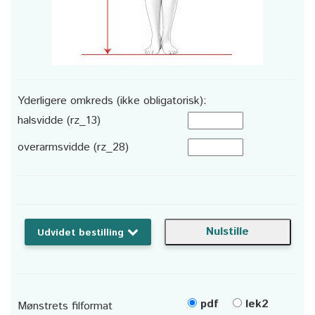
Yderligere omkreds (ikke obligatorisk):
halsvidde (rz_13)
overarmsvidde (rz_28)
Udvidet bestilling
pdf
lek2
Mønstrets filformat