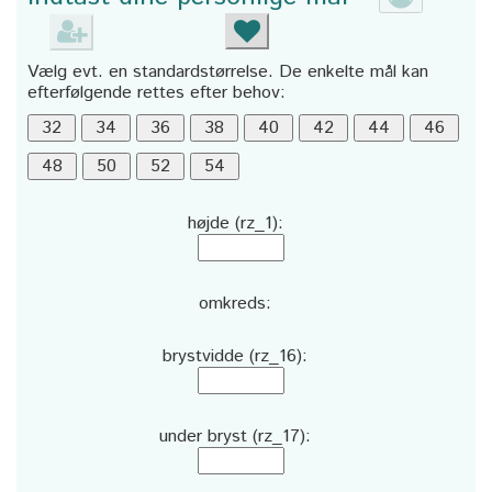
Vælg evt. en standardstørrelse. De enkelte mål kan
efterfølgende rettes efter behov:
højde (rz_1):
omkreds:
brystvidde (rz_16):
under bryst (rz_17):