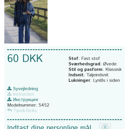
60 DKK
Stof
:
Fast stof
Sværhedsgrad
:
Øvede
Stil og pasform
:
Klassisk
Indsnit
:
Taljeindsnit
Lukninger
:
Lynlås i siden
Syvejledning
Instruction
Инструкция
Modelnummer:
5452
Tips&Tricks
Indtast dine personlige mål