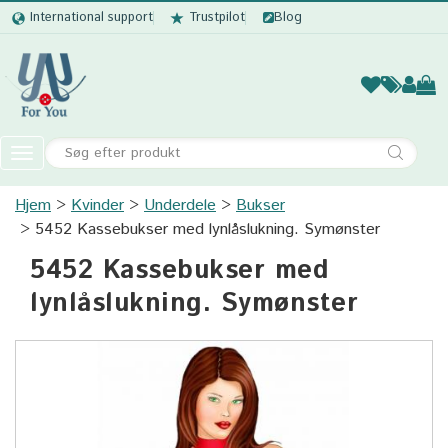
International support
Trustpilot
Blog
Kvinder
Mænd
Børn
Accessor
Toggle
navigation
Hjem
Kvinder
Underdele
Kvinder
Bukser
5452 Kassebukser med lynlåslukning. Symønster
Mænd
5452 Kassebukser med
Børn
lynlåslukning. Symønster
Accessories