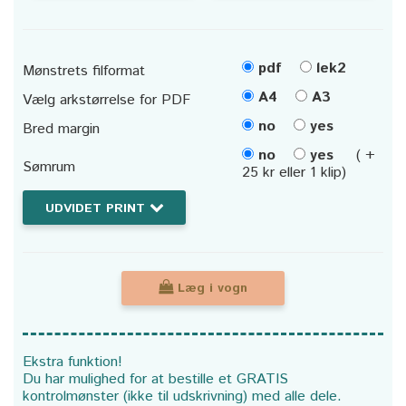
pdf
lek2
Mønstrets filformat
A4
A3
Vælg arkstørrelse for PDF
no
yes
Bred margin
no
yes
( +
Sømrum
25 kr eller 1 klip)
UDVIDET PRINT
Læg i vogn
Ekstra funktion!
Du har mulighed for at bestille et GRATIS
kontrolmønster (ikke til udskrivning) med alle dele.