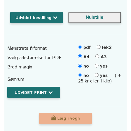
Udvidet bestilling
pdf
lek2
Mønstrets filformat
A4
A3
Vælg arkstørrelse for PDF
no
yes
Bred margin
no
yes
( +
Sømrum
25 kr eller 1 klip)
UDVIDET PRINT
Læg i vogn