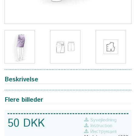
Beskrivelse
Flere billeder
50 DKK
Syvejledning
Instruction
Инструкция