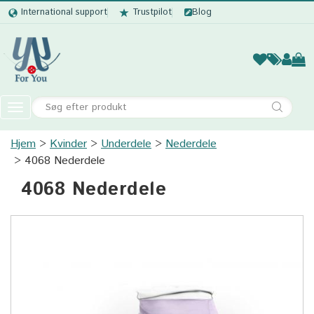
International support
Trustpilot
Blog
Kvinder
Mænd
Børn
Accessor
Toggle
navigation
Hjem
Kvinder
Underdele
Kvinder
Nederdele
4068 Nederdele
Mænd
4068 Nederdele
Børn
Accessories