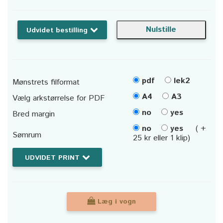
Udvidet bestilling
pdf
lek2
Mønstrets filformat
A4
A3
Vælg arkstørrelse for PDF
no
yes
Bred margin
no
yes
( +
Sømrum
25 kr eller 1 klip)
UDVIDET PRINT
Læg i vogn