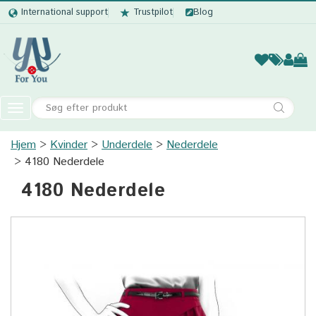
International support
Trustpilot
Blog
Kvinder
Mænd
Børn
Accessor
Toggle
navigation
Hjem
Kvinder
Underdele
Kvinder
Nederdele
4180 Nederdele
Mænd
4180 Nederdele
Børn
Accessories