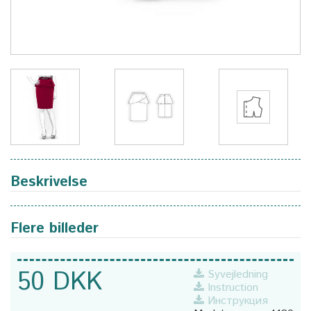
Beskrivelse
Flere billeder
50 DKK
Syvejledning
Instruction
Инструкция