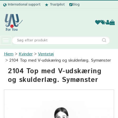
International support
Trustpilot
Blog
Kvinder
Mænd
Børn
Accessor
Toggle
navigation
Hjem
Kvinder
Ventetøj
Kvinder
2104 Top med V-udskæring og skulderlæg. Symønster
Mænd
2104 Top med V-udskæring
Børn
og skulderlæg. Symønster
Accessories