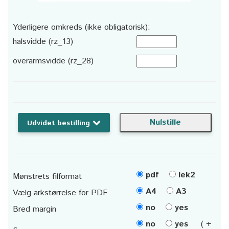
Yderligere omkreds (ikke obligatorisk):
halsvidde (rz_13)
overarmsvidde (rz_28)
Udvidet bestilling
pdf
lek2
Mønstrets filformat
A4
A3
Vælg arkstørrelse for PDF
no
yes
Bred margin
no
yes
( +