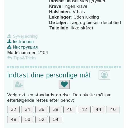
Indsnit
:
Indsnitslæg /rynker
Krave
:
Ingen krave
Halslinien
:
V-hals
Lukninger
:
Uden lukning
Detaljer
:
Læg og bieser, decobånd
Taljelinje
:
Ikke skåret
Syvejledning
Instruction
Инструкция
Modelnummer:
2104
Tips&Tricks
Indtast dine personlige mål
Vælg evt. en standardstørrelse. De enkelte mål kan
efterfølgende rettes efter behov: