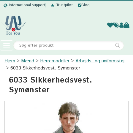
International support
Trustpilot
Blog
Kvinder
Mænd
Børn
Accessor
Toggle
navigation
Hjem
Mænd
Herremodeller
Kvinder
Arbejds- og uniformstøj
6033 Sikkerhedsvest. Symønster
Mænd
6033 Sikkerhedsvest.
Børn
Symønster
Accessories