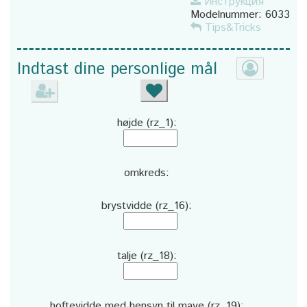
Инструкция
Modelnummer:
6033
Tips&Tricks
Indtast dine personlige mål
højde (rz_1):
omkreds:
brystvidde (rz_16):
talje (rz_18):
hoftevidde med hensyn til mave (rz_19):