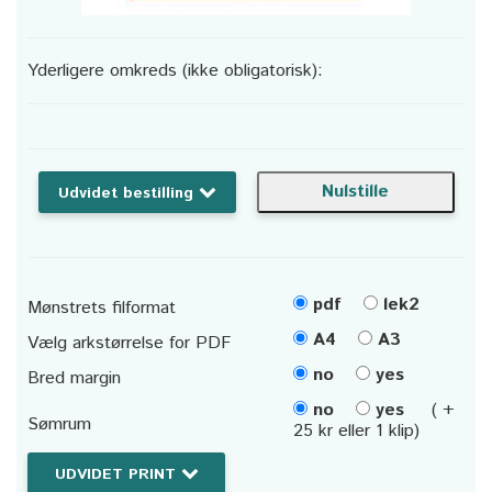
Yderligere omkreds (ikke obligatorisk):
Udvidet bestilling
pdf
lek2
Mønstrets filformat
A4
A3
Vælg arkstørrelse for PDF
no
yes
Bred margin
no
yes
( +
Sømrum
25 kr eller 1 klip)
UDVIDET PRINT