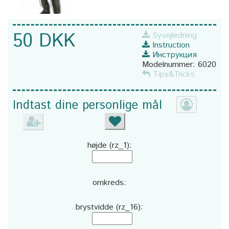
50 DKK
Syvejledning
Instruction
Инструкция
Modelnummer:
6020
Tips&Tricks
Indtast dine personlige mål
højde (rz_1):
omkreds:
brystvidde (rz_16):