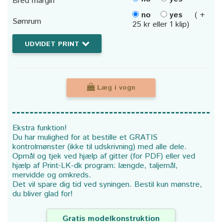
Bred margin
no
yes
( +
Sømrum
25 kr eller 1 klip)
UDVIDET PRINT
Læg i vogn
Ekstra funktion!
Du har mulighed for at bestille et GRATIS
kontrolmønster (ikke til udskrivning) med alle dele.
Opmål og tjek ved hjælp af gitter (for PDF) eller ved
hjælp af Print-LK-dk program: længde, taljemål,
mervidde og omkreds.
Det vil spare dig tid ved syningen. Bestil kun mønstre,
du bliver glad for!
Gratis modelkonstruktion