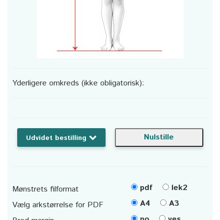
Yderligere omkreds (ikke obligatorisk):
Udvidet bestilling
pdf
lek2
Mønstrets filformat
A4
A3
Vælg arkstørrelse for PDF
no
yes