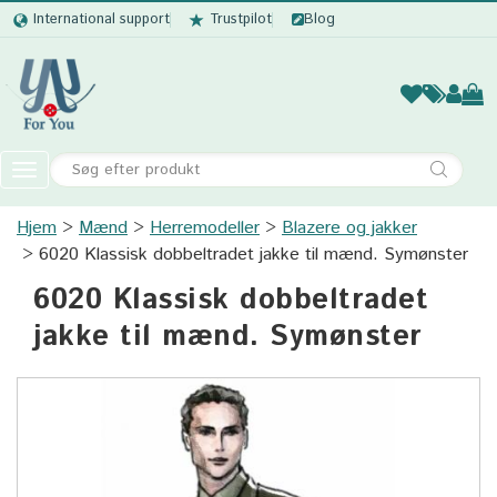
International support
Trustpilot
Blog
Kvinder
Mænd
Børn
Accessor
Toggle
navigation
Hjem
Mænd
Herremodeller
Kvinder
Blazere og jakker
6020 Klassisk dobbeltradet jakke til mænd. Symønster
Mænd
6020 Klassisk dobbeltradet
Børn
jakke til mænd. Symønster
Accessories