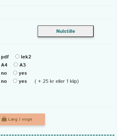
pdf
lek2
A4
A3
no
yes
no
yes
( + 25 kr eller 1 klip)
Læg i vogn