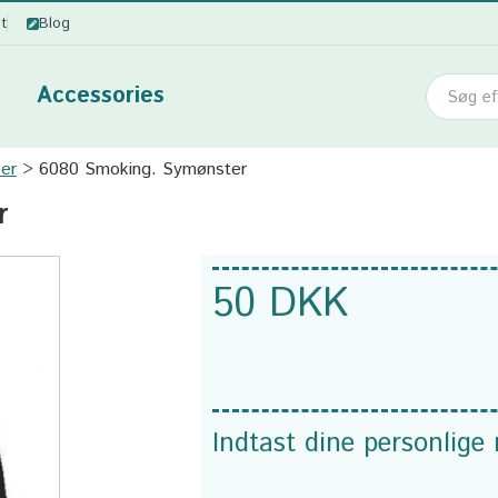
ot
Blog
Accessories
ker
6080 Smoking. Symønster
r
50 DKK
Indtast dine personlige