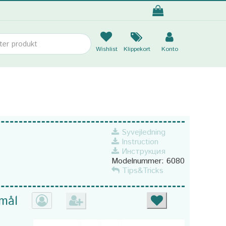
Wishlist
Klippekort
Konto
Syvejledning
Instruction
Инструкция
Modelnummer:
6080
Tips&Tricks
 mål