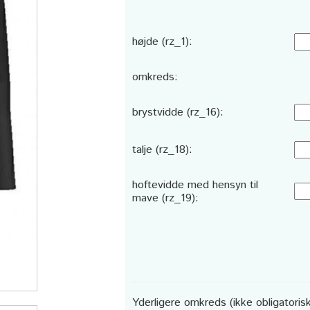
højde (rz_1):
omkreds:
brystvidde (rz_16):
talje (rz_18):
hoftevidde med hensyn til
mave (rz_19):
Yderligere omkreds (ikke obligatorisk