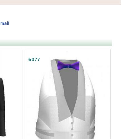
-mail
6077