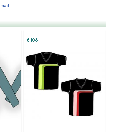
-mail
6108