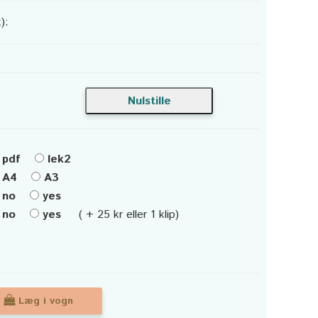
):
pdf
lek2
A4
A3
no
yes
no
yes
( + 25 kr eller 1 klip)
Læg i vogn