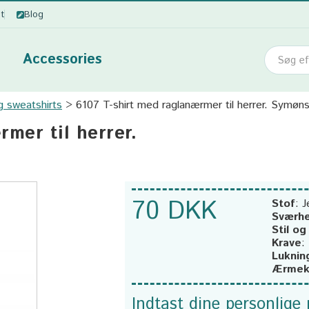
ot
Blog
Accessories
g sweatshirts
6107 T-shirt med raglanærmer til herrer. Symøns
mer til herrer.
70 DKK
Stof
:
J
Sværh
Stil o
Krave
:
Luknin
Ærmek
Indtast dine personlige