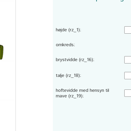
højde (rz_1):
omkreds:
brystvidde (rz_16):
talje (rz_18):
hoftevidde med hensyn til
mave (rz_19):