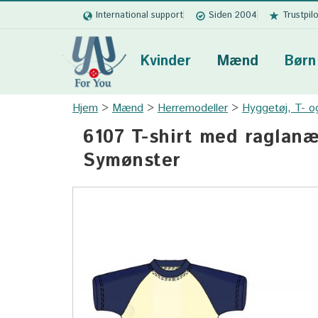
International support
Siden 2004
Trustpil
Kvinder
Mænd
Børn
Hjem
Mænd
Herremodeller
Hyggetøj, T- o
6107 T-shirt med raglanær
Symønster