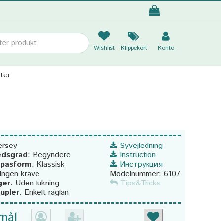
Wishlist
Klippekort
Konto
ter
ersey
Syvejledning
edsgrad
:
Begyndere
Instruction
g pasform
:
Klassisk
Инструкция
Ingen krave
Modelnummer:
6107
ger
:
Uden lukning
Tips&Tricks
upler
:
Enkelt raglan
 mål