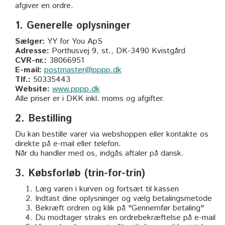
afgiver en ordre.
1. Generelle oplysninger
Sælger:
YY for You ApS
Adresse:
Porthusvej 9, st., DK-3490 Kvistgård
CVR-nr.:
38066951
E-mail:
postmaster@pppp.dk
Tlf.:
50335443
Website:
www.pppp.dk
Alle priser er i DKK inkl. moms og afgifter.
2. Bestilling
Du kan bestille varer via webshoppen eller kontakte os
direkte på e-mail eller telefon.
Når du handler med os, indgås aftaler på dansk.
3. Købsforløb (trin-for-trin)
Læg varen i kurven og fortsæt til kassen
Indtast dine oplysninger og vælg betalingsmetode
Bekræft ordren og klik på "Gennemfør betaling"
Du modtager straks en ordrebekræftelse på e-mail