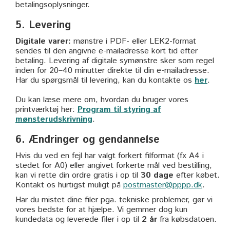
betalingsoplysninger.
5. Levering
Digitale varer:
mønstre i PDF- eller LEK2-format
sendes til den angivne e-mailadresse kort tid efter
betaling. Levering af digitale symønstre sker som regel
inden for 20–40 minutter direkte til din e-mailadresse.
Har du spørgsmål til levering, kan du kontakte os
her
.
Du kan læse mere om, hvordan du bruger vores
printværktøj her:
Program til styring af
mønsterudskrivning
.
6. Ændringer og gendannelse
Hvis du ved en fejl har valgt forkert filformat (fx A4 i
stedet for A0) eller angivet forkerte mål ved bestilling,
kan vi rette din ordre gratis i op til
30 dage
efter købet.
Kontakt os hurtigst muligt på
postmaster@pppp.dk
.
Har du mistet dine filer pga. tekniske problemer, gør vi
vores bedste for at hjælpe. Vi gemmer dog kun
kundedata og leverede filer i op til
2 år
fra købsdatoen.