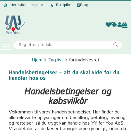
International support
Trustpilot
Blog
Kvinder
Mænd
Børn
Accessor
Toggle
navigation
Hjem
Tag list
Kvinder
fortrydelsesret
Mænd
Handelsbetingelser – alt du skal vide før du
handler hos os
Børn
Handelsbetingelser og
Accessories
købsvilkår
Velkommen til vores handelsbetingelser. Her finder du
alle relevante oplysninger om bestilling, betaling, levering
og rettelser, så du trygt kan handle hos YY for You ApS.
Vi anbefaler, at du læser betingelserne grundigt, inden du