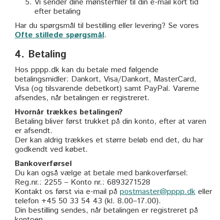
Vi sender dine mønsterfiler til din e-mail kort tid
efter betaling
Har du spørgsmål til bestilling eller levering? Se vores
Ofte stillede spørgsmål
.
4. Betaling
Hos pppp.dk kan du betale med følgende
betalingsmidler: Dankort, Visa/Dankort, MasterCard,
Visa (og tilsvarende debetkort) samt PayPal. Varerne
afsendes, når betalingen er registreret.
Hvornår trækkes betalingen?
Betaling bliver først trukket på din konto, efter at varen
er afsendt.
Der kan aldrig trækkes et større beløb end det, du har
godkendt ved købet.
Bankoverførsel
Du kan også vælge at betale med bankoverførsel:
Reg.nr.: 2255 – Konto nr.: 6893271528
Kontakt os først via e-mail på
postmaster@pppp.dk
eller
telefon +45 50 33 54 43 (kl. 8.00–17.00).
Din bestilling sendes, når betalingen er registreret på
kontoen.