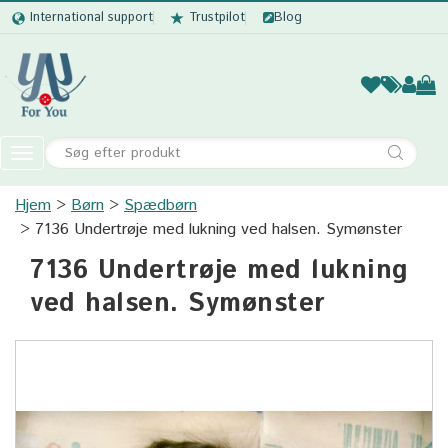
International support
Trustpilot
Blog
Kvinder
Mænd
Børn
Accessor
Toggle
navigation
Hjem
Børn
Spædbørn
Kvinder
7136 Undertrøje med lukning ved halsen. Symønster
Mænd
7136 Undertrøje med lukning
Børn
ved halsen. Symønster
Accessories