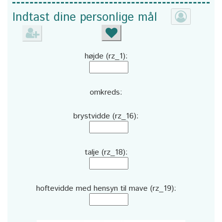
Indtast dine personlige mål
højde (rz_1):
omkreds:
brystvidde (rz_16):
talje (rz_18):
hoftevidde med hensyn til mave (rz_19):