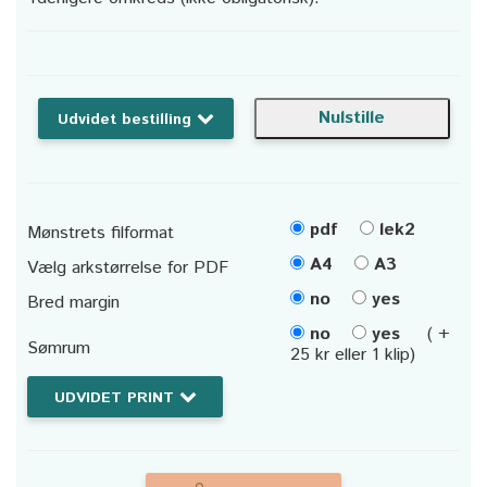
Udvidet bestilling
pdf
lek2
Mønstrets filformat
A4
A3
Vælg arkstørrelse for PDF
no
yes
Bred margin
no
yes
( +
Sømrum
25 kr eller 1 klip)
UDVIDET PRINT