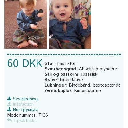
60 DKK
Stof
:
Fast stof
Sværhedsgrad
:
Absolut begyndere
Stil og pasform
:
Klassisk
Krave
:
Ingen krave
Lukninger
:
Bindebånd, bæltespænde
Ærmekupler
:
Kimonoærme
Syvejledning
Instruction
Инструкция
Modelnummer:
7136
Tips&Tricks