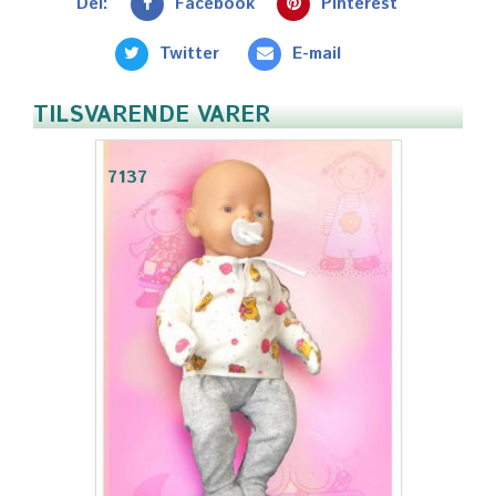
Del:
Facebook
Pinterest
Twitter
E-mail
TILSVARENDE VARER
7137