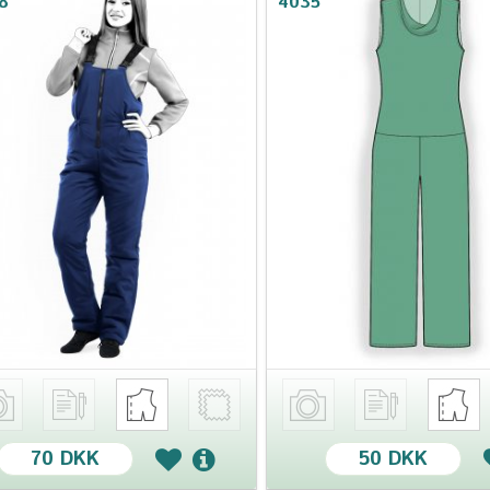
8
4035
70 DKK
50 DKK