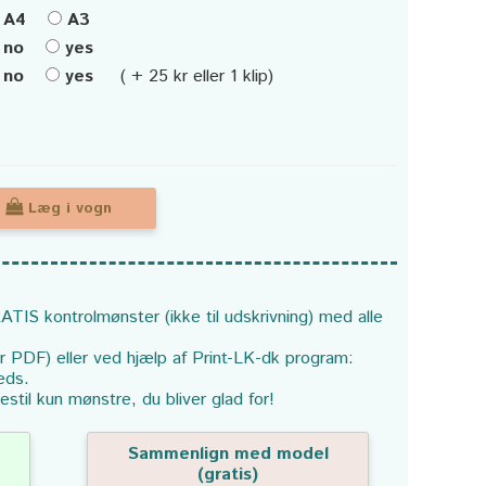
A4
A3
no
yes
no
yes
( + 25 kr eller 1 klip)
Læg i vogn
ATIS kontrolmønster (ikke til udskrivning) med alle
or PDF) eller ved hjælp af Print-LK-dk program:
eds.
estil kun mønstre, du bliver glad for!
Sammenlign med model
(gratis)