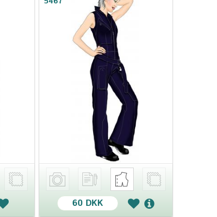
5467
60 DKK