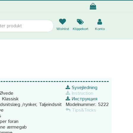
Wishlist
Klippekort
Konto
Syvejledning
Øvede
Instruction
:
Klassisk
Инструкция
ndsnitslæg /rynker, Taljeindsnit
Modelnummer:
5222
ve
Tips&Tricks
s
per foran
ne ærmegab
lomme