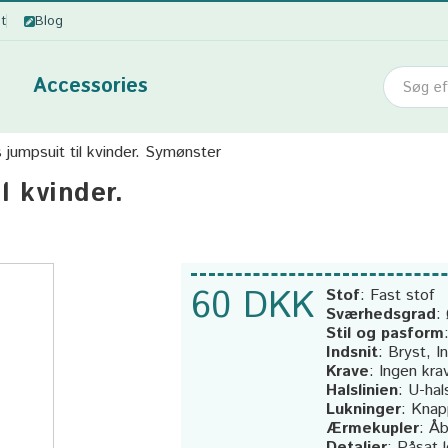
ot
Blog
Accessories
jumpsuit til kvinder. Symønster
l kvinder.
60 DKK
Stof
:
Fast stof
Sværhedsgrad
:
Stil og pasform
Indsnit
:
Bryst, I
Krave
:
Ingen kra
Halslinien
:
U-hal
Lukninger
:
Knap
Ærmekupler
:
Åb
Detaljer
:
Påsat 