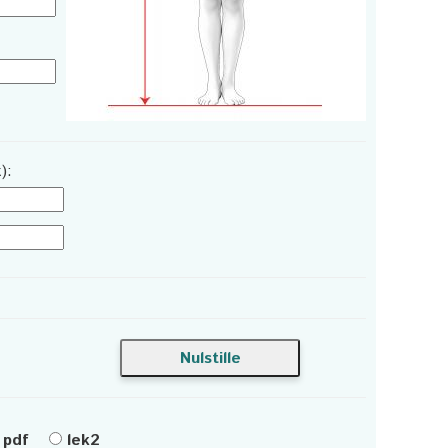
):
pdf
lek2