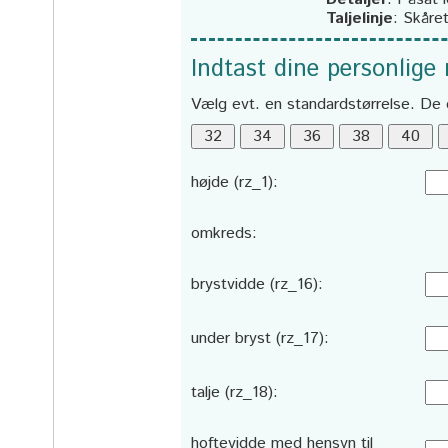
Taljelinje
:
Skåre
Indtast dine personlige
Vælg evt. en standardstørrelse. De 
højde (rz_1):
omkreds:
brystvidde (rz_16):
under bryst (rz_17):
talje (rz_18):
hoftevidde med hensyn til