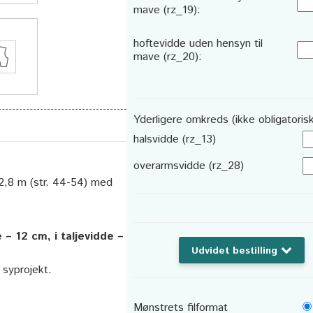
mave (rz_19):
hoftevidde uden hensyn til
mave (rz_20):
Yderligere omkreds (ikke obligatorisk
halsvidde (rz_13)
overarmsvidde (rz_28)
. 2,8 m (str. 44-54) med
 – 12 cm, i taljevidde –
Udvidet bestilling
t syprojekt.
Mønstrets filformat