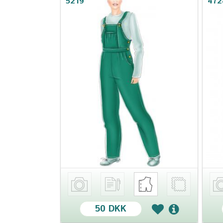
5219
472
50 DKK