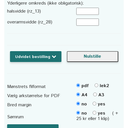
Yderligere omkreds (ikke obligatorisk):
halsvidde (rz_13)
overarmsvidde (rz_28)
Udvidet bestilling
pdf
lek2
Mønstrets filformat
A4
A3
Vælg arkstørrelse for PDF
no
yes
Bred margin
no
yes
( +
Sømrum
25 kr eller 1 klip)