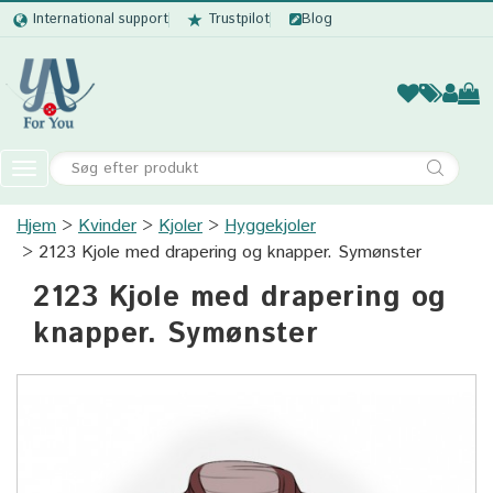
International support
Trustpilot
Blog
Kvinder
Mænd
Børn
Accessor
Toggle
navigation
Hjem
Kvinder
Kjoler
Kvinder
Hyggekjoler
2123 Kjole med drapering og knapper. Symønster
Mænd
2123 Kjole med drapering og
Børn
knapper. Symønster
Accessories