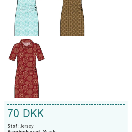
70 DKK
Stof
:
Jersey
Sværhedsgrad
:
Øvede