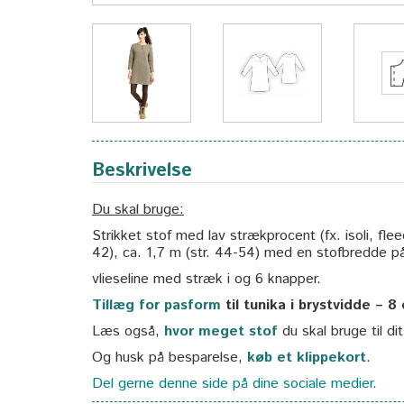
Beskrivelse
Du skal bruge:
Strikket stof med lav strækprocent (fx. isoli, flee
42), ca. 1,7 m (str. 44-54) med en stofbredde p
vlieseline med stræk i og 6 knapper.
Tillæg for pasform
til tunika i brystvidde – 8
Læs også,
hvor meget stof
du skal bruge til di
Og husk på besparelse,
køb et klippekort
.
Del gerne denne side på dine sociale medier.