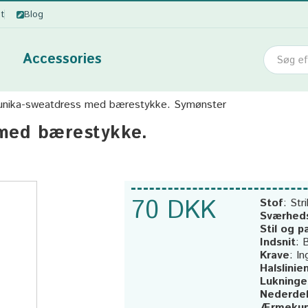
ot
Blog
Accessories
unika-sweatdress med bærestykke. Symønster
med bærestykke.
70 DKK
Stof
:
Stri
Sværhed
Stil og 
Indsnit
:
B
Krave
:
In
Halslinie
Lukninge
Nederde
Ærmekup