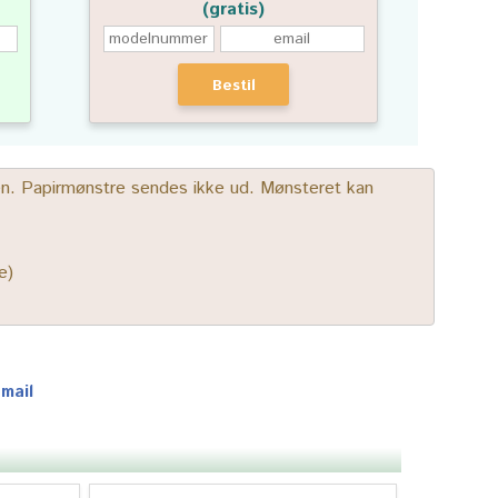
(gratis)
Bestil
gen. Papirmønstre sendes ikke ud. Mønsteret kan
e)
-mail