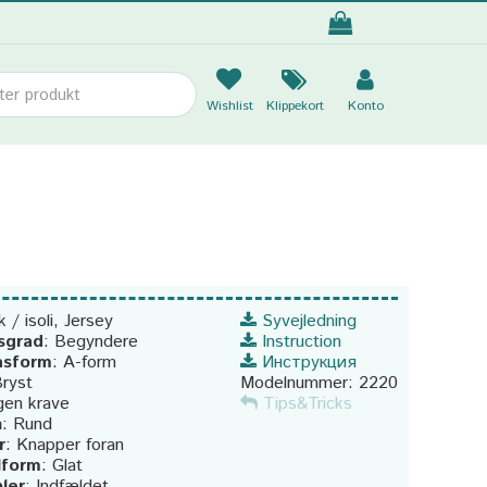
Wishlist
Klippekort
Konto
k / isoli, Jersey
Syvejledning
sgrad
:
Begyndere
Instruction
pasform
:
A-form
Инструкция
ryst
Modelnummer:
2220
gen krave
Tips&Tricks
n
:
Rund
r
:
Knapper foran
lform
:
Glat
ler
:
Indfældet