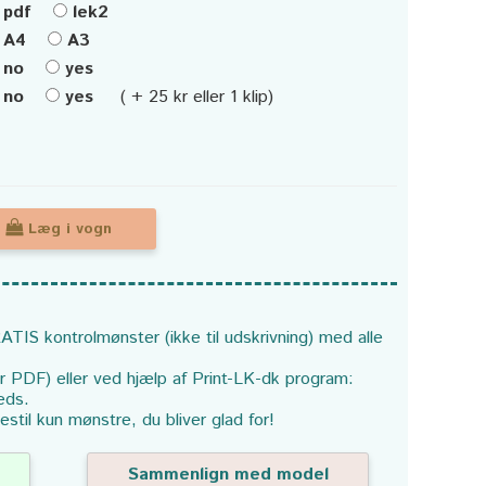
pdf
lek2
A4
A3
no
yes
no
yes
( + 25 kr eller 1 klip)
Læg i vogn
ATIS kontrolmønster (ikke til udskrivning) med alle
or PDF) eller ved hjælp af Print-LK-dk program:
eds.
estil kun mønstre, du bliver glad for!
Sammenlign med model