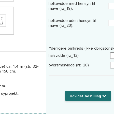
hoftevidde med hensyn til
mave (rz_19):
hoftevidde uden hensyn til
mave (rz_20):
Yderligere omkreds (ikke obligatorisk
halsvidde (rz_13)
overarmsvidde (rz_28)
ce) ca. 1,4 m (str. 32-
å 150 cm.
 cm.
t syprojekt.
Udvidet bestilling