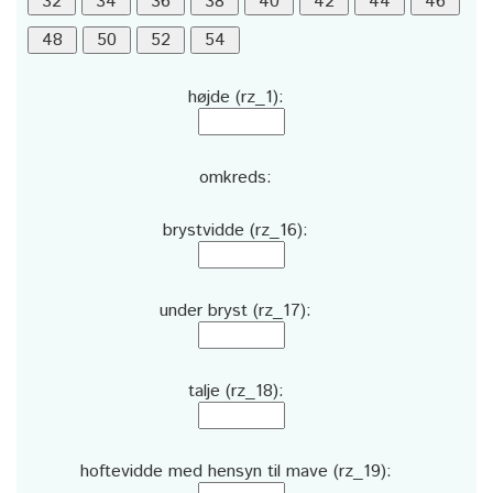
højde (rz_1):
omkreds:
brystvidde (rz_16):
under bryst (rz_17):
talje (rz_18):
hoftevidde med hensyn til mave (rz_19):