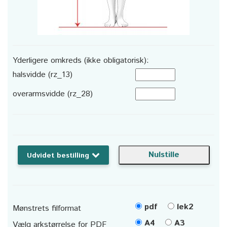
Yderligere omkreds (ikke obligatorisk):
halsvidde (rz_13)
overarmsvidde (rz_28)
Udvidet bestilling
pdf
lek2
Mønstrets filformat
A4
A3
Vælg arkstørrelse for PDF