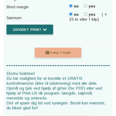
no
yes
Bred margin
no
yes
( +
Sømrum
25 kr eller 1 klip)
UDVIDET PRINT
Læg i vogn
Ekstra funktion!
Du har mulighed for at bestille et GRATIS
kontrolmønster (ikke til udskrivning) med alle dele.
Opmål og tjek ved hjælp af gitter (for PDF) eller ved
hjælp af Print-LK-dk program: længde, taljemål,
mervidde og omkreds.
Det vil spare dig tid ved syningen. Bestil kun mønstre,
du bliver glad for!