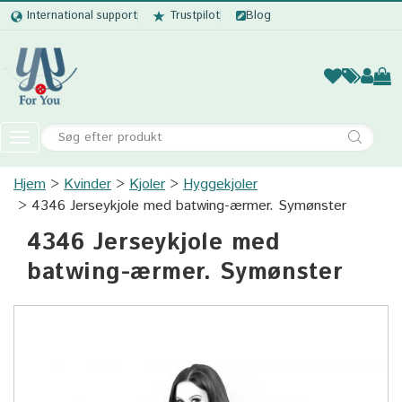
International support
Trustpilot
Blog
Kvinder
Mænd
Børn
Accessor
Toggle
navigation
Hjem
Kvinder
Kjoler
Kvinder
Hyggekjoler
4346 Jerseykjole med batwing-ærmer. Symønster
Mænd
4346 Jerseykjole med
Børn
batwing-ærmer. Symønster
Accessories