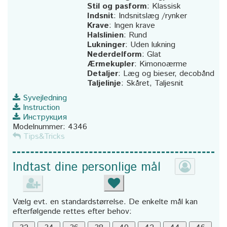
Stil og pasform
:
Klassisk
Indsnit
:
Indsnitslæg /rynker
Krave
:
Ingen krave
Halslinien
:
Rund
Lukninger
:
Uden lukning
Nederdelform
:
Glat
Ærmekupler
:
Kimonoærme
Detaljer
:
Læg og bieser, decobånd
Taljelinje
:
Skåret, Taljesnit
Syvejledning
Instruction
Инструкция
Modelnummer:
4346
Tips&Tricks
Indtast dine personlige mål
Vælg evt. en standardstørrelse. De enkelte mål kan
efterfølgende rettes efter behov: