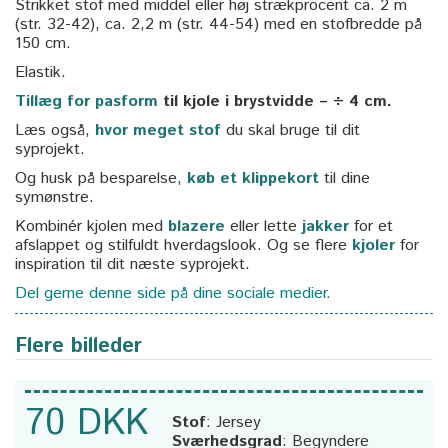
Strikket stof med middel eller høj strækprocent ca. 2 m
(str. 32-42), ca. 2,2 m (str. 44-54) med en stofbredde på
150 cm.
Elastik.
Tillæg for pasform
til kjole i brystvidde – ÷ 4 cm.
Læs også,
hvor meget stof
du skal bruge til dit
syprojekt.
Og husk på besparelse,
køb et klippekort
til dine
symønstre.
Kombinér kjolen med
blazere
eller lette
jakker
for et
afslappet og stilfuldt hverdagslook. Og se flere
kjoler
for
inspiration til dit næste syprojekt.
Del gerne denne side på dine sociale medier.
Flere billeder
70 DKK
Stof
:
Jersey
Sværhedsgrad
:
Begyndere