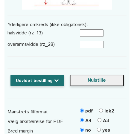
Yderligere omkreds (ikke obligatorisk):
halsvidde (rz_13)
overarmsvidde (rz_28)
Udvidet bestilling
pdf
lek2
Mønstrets filformat
A4
A3
Vælg arkstørrelse for PDF
no
yes
Bred margin