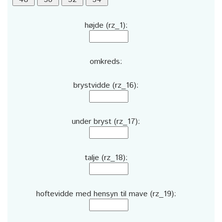
højde (rz_1):
omkreds:
brystvidde (rz_16):
under bryst (rz_17):
talje (rz_18):
hoftevidde med hensyn til mave (rz_19):