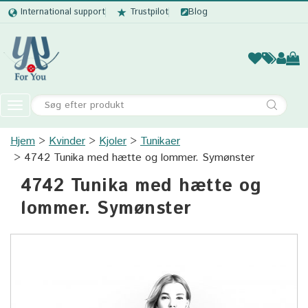
International support
Trustpilot
Blog
Kvinder
Mænd
Børn
Accessor
Toggle
navigation
Hjem
Kvinder
Kjoler
Kvinder
Tunikaer
4742 Tunika med hætte og lommer. Symønster
Mænd
4742 Tunika med hætte og
Børn
lommer. Symønster
Accessories