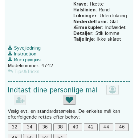
Krave
:
Hætte
Halslinien
:
Rund
Lukninger
:
Uden lukning
Nederdelform
:
Glat
Ærmekupler
:
Indfældet
Detaljer
:
Stik lomme
Taljelinje
:
Ikke skåret
Syvejledning
Instruction
Инструкция
Modelnummer:
4742
Tips&Tricks
Indtast dine personlige mål
Vælg evt. en standardstørrelse. De enkelte mål kan
efterfølgende rettes efter behov: