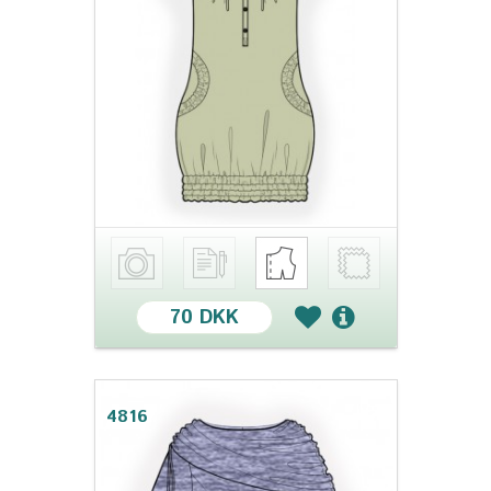
70 DKK
4816