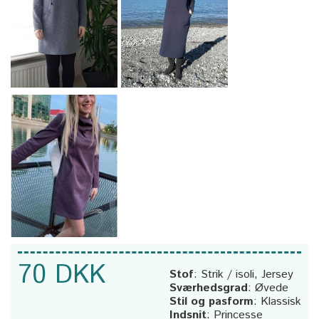
70 DKK
Stof
:
Strik / isoli, Jersey
Sværhedsgrad
:
Øvede
Stil og pasform
:
Klassisk
Indsnit
:
Princesse