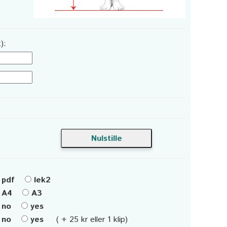
):
pdf
lek2
A4
A3
no
yes
no
yes
( + 25 kr eller 1 klip)