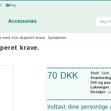
ot
Blog
Accessories
a med stor draperet krave. Symønster
peret krave.
70 DKK
Stof
:
Strik 
Sværhedsg
Stil og pa
Lukninger
Detaljer
:
L
Indtast dine personlige