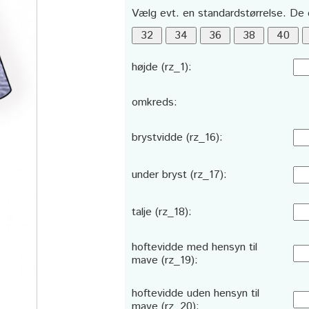
Vælg evt. en standardstørrelse. De 
højde (rz_1):
omkreds:
brystvidde (rz_16):
under bryst (rz_17):
talje (rz_18):
hoftevidde med hensyn til
mave (rz_19):
hoftevidde uden hensyn til
mave (rz_20):