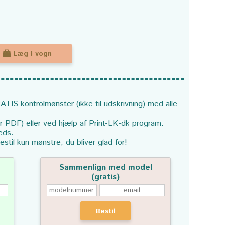
Læg i vogn
ATIS kontrolmønster (ikke til udskrivning) med alle
or PDF) eller ved hjælp af Print-LK-dk program:
eds.
estil kun mønstre, du bliver glad for!
Sammenlign med model
(gratis)
Bestil