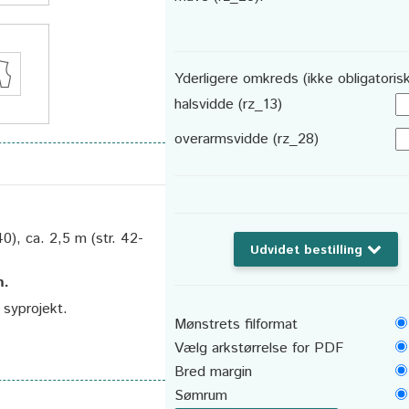
Yderligere omkreds (ikke obligatorisk
halsvidde (rz_13)
overarmsvidde (rz_28)
0), ca. 2,5 m (str. 42-
Udvidet bestilling
m.
t syprojekt.
Mønstrets filformat
Vælg arkstørrelse for PDF
Bred margin
Sømrum