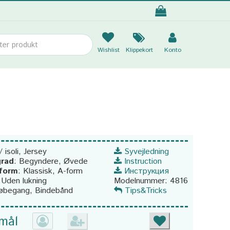
Wishlist
Klippekort
Konto
/ isoli, Jersey
Syvejledning
rad
:
Begyndere, Øvede
Instruction
sform
:
Klassisk, A-form
Инструкция
:
Uden lukning
Modelnummer:
4816
øbegang, Bindebånd
Tips&Tricks
 mål