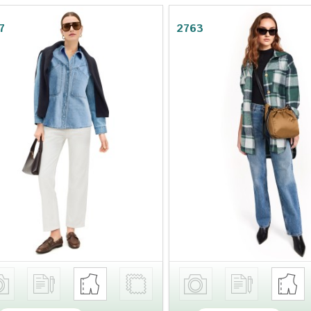
7
2763