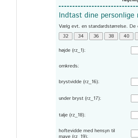
Indtast dine personlige
Vælg evt. en standardstørrelse. De 
højde (rz_1):
omkreds:
brystvidde (rz_16):
under bryst (rz_17):
talje (rz_18):
hoftevidde med hensyn til
mave (rz_19):