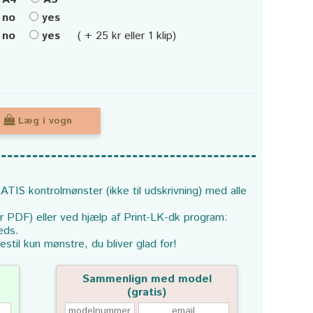
no
yes
no
yes
( + 25 kr eller 1 klip)
Læg i vogn
ATIS kontrolmønster (ikke til udskrivning) med alle
or PDF) eller ved hjælp af Print-LK-dk program:
eds.
estil kun mønstre, du bliver glad for!
Sammenlign med model
(gratis)