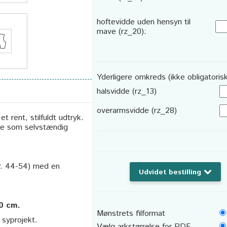
hoftevidde uden hensyn til
mave (rz_20):
Yderligere omkreds (ikke obligatorisk
halsvidde (rz_13)
overarmsvidde (rz_28)
 rent, stilfuldt udtryk.
åde som selvstændig
tr. 44-54) med en
Udvidet bestilling
10 cm.
Mønstrets filformat
t syprojekt.
Vælg arkstørrelse for PDF