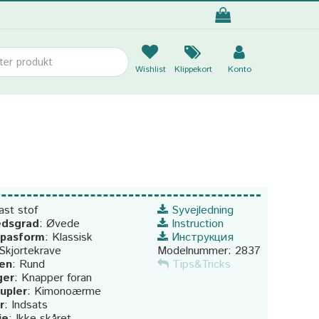
Wishlist
Klippekort
Konto
ast stof
Syvejledning
dsgrad
:
Øvede
Instruction
 pasform
:
Klassisk
Инструкция
Skjortekrave
Modelnummer:
2837
ien
:
Rund
Tips&Tricks
ger
:
Knapper foran
upler
:
Kimonoærme
r
:
Indsats
je
:
Ikke skåret