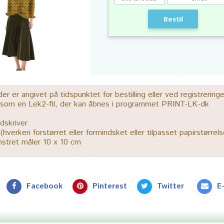
Bestil
 er angivet på tidspunktet for bestilling eller ved registrerin
r som en Lek2-fil, der kan åbnes i programmet PRINT-LK-dk
dskriver
% (hverken forstørret eller formindsket eller tilpasset papirstørrels
ønstret måler 10 x 10 cm
Facebook
Pinterest
Twitter
E