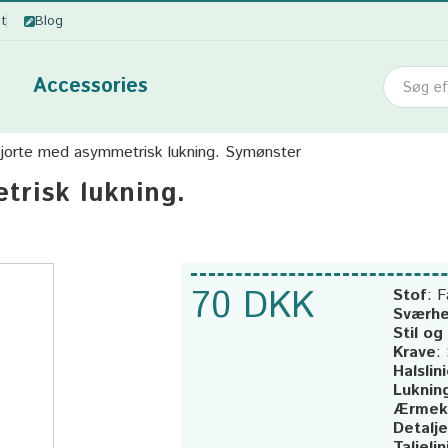
ot
Blog
Accessories
jorte med asymmetrisk lukning. Symønster
trisk lukning.
70 DKK
Stof
:
F
Sværhe
Stil og
Krave
:
Halslin
Luknin
Ærmek
Detalje
Taljelin