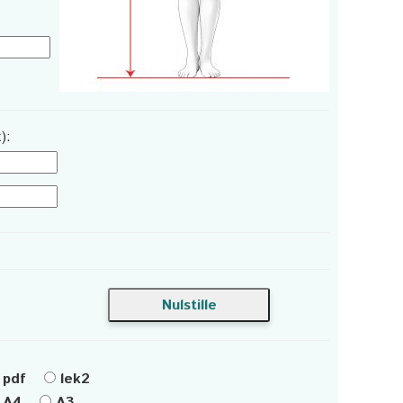
):
pdf
lek2
A4
A3