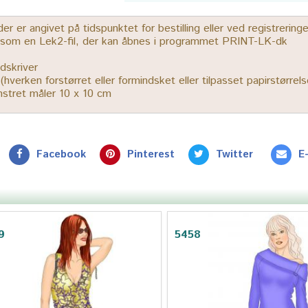
 er angivet på tidspunktet for bestilling eller ved registrerin
r som en Lek2-fil, der kan åbnes i programmet PRINT-LK-dk
dskriver
% (hverken forstørret eller formindsket eller tilpasset papirstørrels
ønstret måler 10 x 10 cm
Facebook
Pinterest
Twitter
E
9
5458