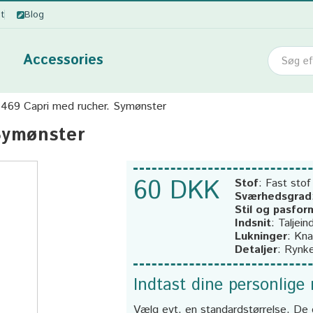
ot
Blog
Accessories
469 Capri med rucher. Symønster
Symønster
60 DKK
Stof
:
Fast stof
Sværhedsgrad
Stil og pasfor
Indsnit
:
Taljein
Lukninger
:
Kna
Detaljer
:
Rynke
Indtast dine personlige
Vælg evt. en standardstørrelse. De 