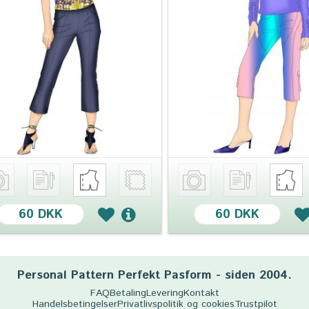
60 DKK
60 DKK
Personal Pattern Perfekt Pasform - siden 2004.
FAQ
Betaling
Levering
Kontakt
Handelsbetingelser
Privatlivspolitik og cookies
Trustpilot