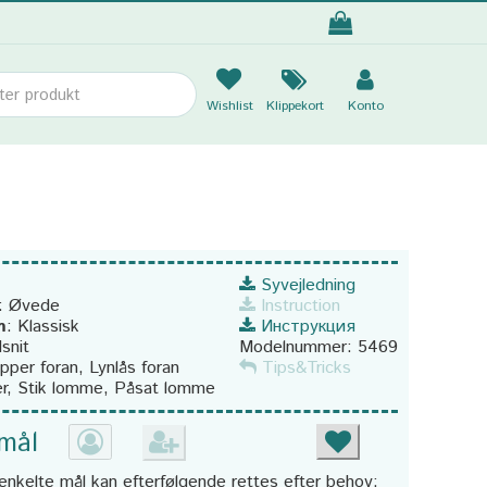
Wishlist
Klippekort
Konto
Syvejledning
:
Øvede
Instruction
m
:
Klassisk
Инструкция
dsnit
Modelnummer:
5469
pper foran, Lynlås foran
Tips&Tricks
r, Stik lomme, Påsat lomme
 mål
enkelte mål kan efterfølgende rettes efter behov: