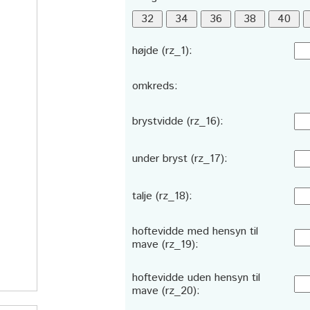
højde (rz_1):
omkreds:
brystvidde (rz_16):
under bryst (rz_17):
talje (rz_18):
hoftevidde med hensyn til
mave (rz_19):
hoftevidde uden hensyn til
mave (rz_20):