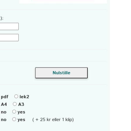
):
pdf
lek2
A4
A3
no
yes
no
yes
( + 25 kr eller 1 klip)