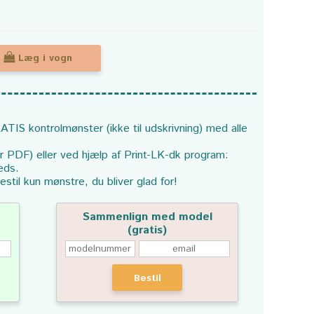
Læg i vogn
ATIS kontrolmønster (ikke til udskrivning) med alle
or PDF) eller ved hjælp af Print-LK-dk program:
eds.
estil kun mønstre, du bliver glad for!
Sammenlign med model
(gratis)
Bestil