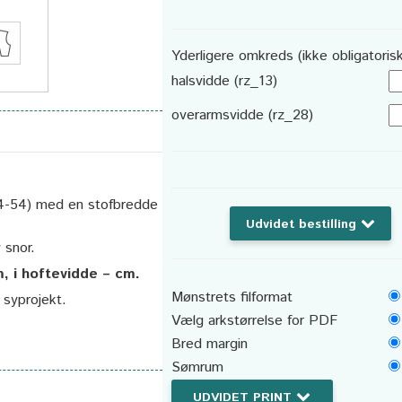
Yderligere omkreds (ikke obligatorisk
halsvidde (rz_13)
overarmsvidde (rz_28)
 44-54) med en stofbredde
Udvidet bestilling
 snor.
m, i hoftevidde – cm.
Mønstrets filformat
t syprojekt.
Vælg arkstørrelse for PDF
Bred margin
Sømrum
UDVIDET PRINT