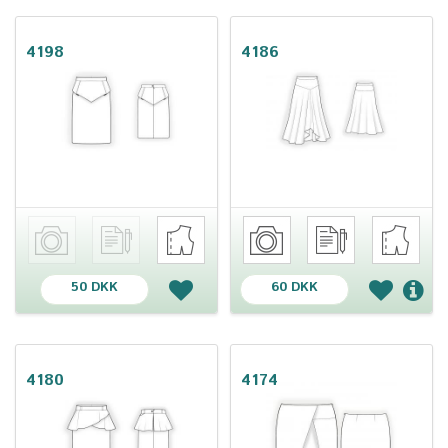
4198
4186
50 DKK
60 DKK
4180
4174