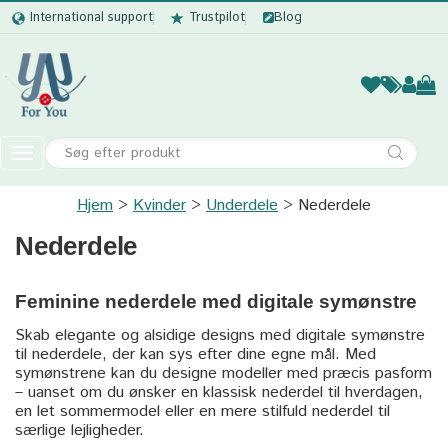
International support
Trustpilot
Blog
Kvinder
Mænd
Børn
Accessor
Toggle
navigation
Hjem
Kvinder
Kvinder
Underdele
Nederdele
Nederdele
Mænd
Børn
Feminine nederdele med digitale symønstre
Accessories
Skab elegante og alsidige designs med digitale symønstre
til nederdele, der kan sys efter dine egne mål. Med
symønstrene kan du designe modeller med præcis pasform
– uanset om du ønsker en klassisk nederdel til hverdagen,
en let sommermodel eller en mere stilfuld nederdel til
særlige lejligheder.