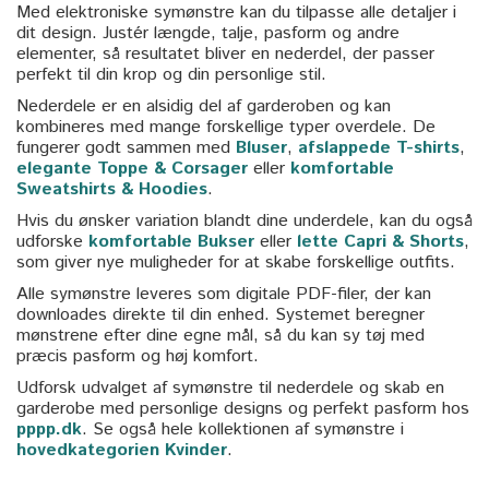
Med elektroniske symønstre kan du tilpasse alle detaljer i
dit design. Justér længde, talje, pasform og andre
elementer, så resultatet bliver en nederdel, der passer
perfekt til din krop og din personlige stil.
Nederdele er en alsidig del af garderoben og kan
kombineres med mange forskellige typer overdele. De
fungerer godt sammen med
Bluser
,
afslappede T-shirts
,
elegante Toppe & Corsager
eller
komfortable
Sweatshirts & Hoodies
.
Hvis du ønsker variation blandt dine underdele, kan du også
udforske
komfortable Bukser
eller
lette Capri & Shorts
,
som giver nye muligheder for at skabe forskellige outfits.
Alle symønstre leveres som digitale PDF-filer, der kan
downloades direkte til din enhed. Systemet beregner
mønstrene efter dine egne mål, så du kan sy tøj med
præcis pasform og høj komfort.
Udforsk udvalget af symønstre til nederdele og skab en
garderobe med personlige designs og perfekt pasform hos
pppp.dk
. Se også hele kollektionen af symønstre i
hovedkategorien Kvinder
.