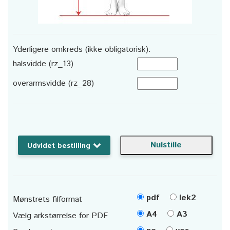
Yderligere omkreds (ikke obligatorisk):
halsvidde (rz_13)
overarmsvidde (rz_28)
Udvidet bestilling
pdf
lek2
Mønstrets filformat
A4
A3
Vælg arkstørrelse for PDF