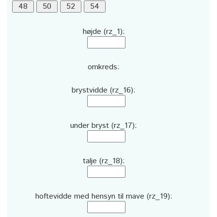
højde (rz_1):
omkreds:
brystvidde (rz_16):
under bryst (rz_17):
talje (rz_18):
hoftevidde med hensyn til mave (rz_19):