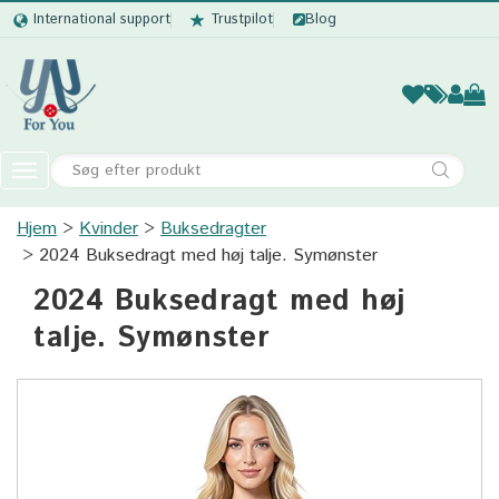
International support
Trustpilot
Blog
Kvinder
Mænd
Børn
Accessor
Toggle
navigation
Hjem
Kvinder
Buksedragter
Kvinder
2024 Buksedragt med høj talje. Symønster
Mænd
2024 Buksedragt med høj
Børn
talje. Symønster
Accessories