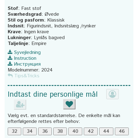
Stof
:
Fast stof
Sværhedsgrad
:
Øvede
Stil og pasform
:
Klassisk
Indsnit
:
Figurindsnit, Indsnitslæg /rynker
Krave
:
Ingen krave
Lukninger
:
Lynlås bagved
Taljelinje
:
Empire
Syvejledning
Instruction
Инструкция
Modelnummer:
2024
Tips&Tricks
Indtast dine personlige mål
Vælg evt. en standardstørrelse. De enkelte mål kan
efterfølgende rettes efter behov: