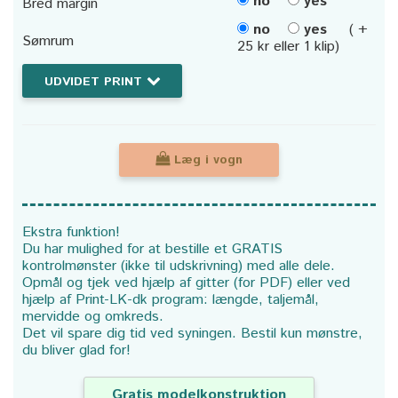
no
yes
Bred margin
no
yes
( +
Sømrum
25 kr eller 1 klip)
UDVIDET PRINT
Læg i vogn
Ekstra funktion!
Du har mulighed for at bestille et GRATIS
kontrolmønster (ikke til udskrivning) med alle dele.
Opmål og tjek ved hjælp af gitter (for PDF) eller ved
hjælp af Print-LK-dk program: længde, taljemål,
mervidde og omkreds.
Det vil spare dig tid ved syningen. Bestil kun mønstre,
du bliver glad for!
Gratis modelkonstruktion