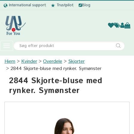
International support
Trustpilot
Blog
Kvinder
Mænd
Børn
Accessor
Toggle
navigation
Hjem
Kvinder
Overdele
Kvinder
Skjorter
2844 Skjorte-bluse med rynker. Symønster
Mænd
2844 Skjorte-bluse med
Børn
rynker. Symønster
Accessories