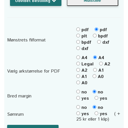
Udvidet bestilling
pdf
pdf
plt
bpdf
Mønstrets filformat
bpdf
dxf
dxf
A4
A4
Legal
A2
A2
A1
Vælg arkstørrelse for PDF
A1
A0
A0
no
no
Bred margin
yes
yes
no
no
yes
yes
( +
Sømrum
25 kr eller 1 klip)