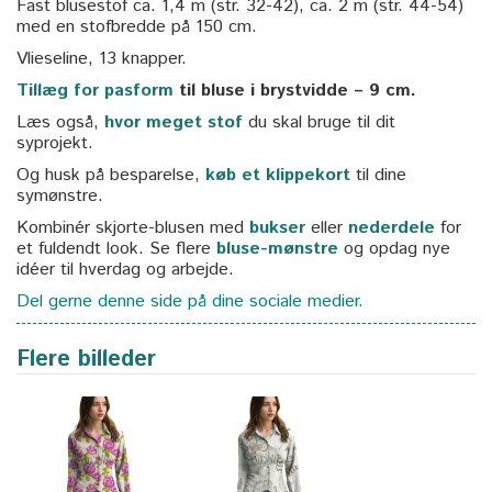
Fast blusestof ca. 1,4 m (str. 32-42), ca. 2 m (str. 44-54)
med en stofbredde på 150 cm.
Vlieseline, 13 knapper.
Tillæg for pasform
til bluse i brystvidde – 9 cm.
Læs også,
hvor meget stof
du skal bruge til dit
syprojekt.
Og husk på besparelse,
køb et klippekort
til dine
symønstre.
Kombinér skjorte-blusen med
bukser
eller
nederdele
for
et fuldendt look. Se flere
bluse-mønstre
og opdag nye
idéer til hverdag og arbejde.
Del gerne denne side på dine sociale medier.
Flere billeder