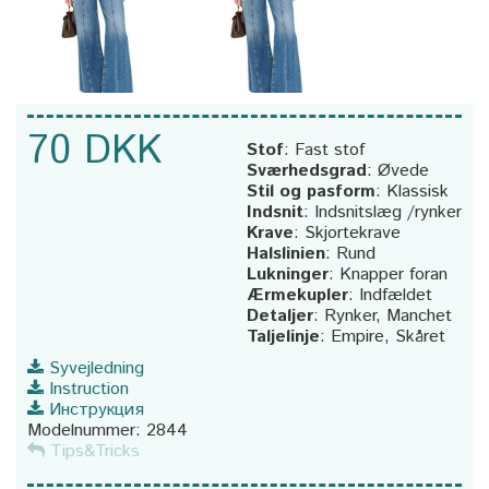
70 DKK
Stof
:
Fast stof
Sværhedsgrad
:
Øvede
Stil og pasform
:
Klassisk
Indsnit
:
Indsnitslæg /rynker
Krave
:
Skjortekrave
Halslinien
:
Rund
Lukninger
:
Knapper foran
Ærmekupler
:
Indfældet
Detaljer
:
Rynker, Manchet
Taljelinje
:
Empire, Skåret
Syvejledning
Instruction
Инструкция
Modelnummer:
2844
Tips&Tricks