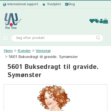
International support
Trustpilot
Blog
Kvinder
Mænd
Børn
Accessor
Toggle
navigation
Hjem
Kvinder
Ventetøj
Kvinder
5601 Buksedragt til gravide. Symønster
Mænd
5601 Buksedragt til gravide.
Børn
Symønster
Accessories