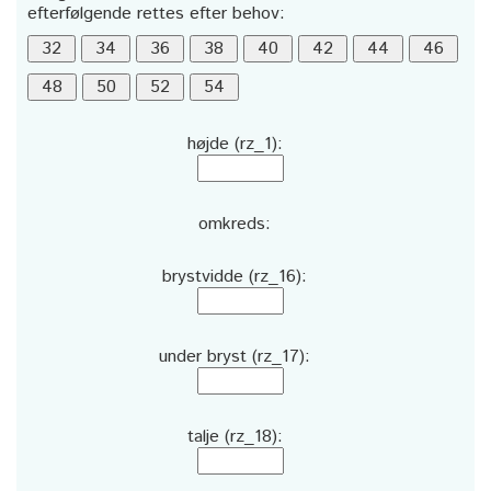
efterfølgende rettes efter behov:
højde (rz_1):
omkreds:
brystvidde (rz_16):
under bryst (rz_17):
talje (rz_18):