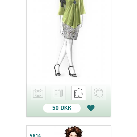
50 DKK
5614