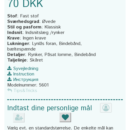
70 DKK
Stof
:
Fast stof
Sværhedsgrad
:
Øvede
Stil og pasform
:
Klassisk
Indsnit
:
Indsnitslæg /rynker
Krave
:
Ingen krave
Lukninger
:
Lynlås foran, Bindebånd,
bæltespænde
Detaljer
:
Rynker, Påsat lomme, Bindebånd
Taljelinje
:
Skåret
Syvejledning
Instruction
Инструкция
Modelnummer:
5601
Tips&Tricks
Indtast dine personlige mål
Vælg evt. en standardstørrelse. De enkelte mål kan