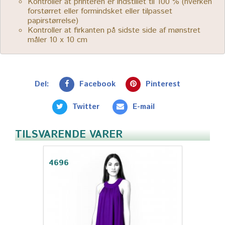
Kontroller at printeren er indstillet til 100 % (hverken
forstørret eller formindsket eller tilpasset
papirstørrelse)
Kontroller at firkanten på sidste side af mønstret
måler 10 x 10 cm
Del:
Facebook
Pinterest
Twitter
E-mail
TILSVARENDE VARER
4696