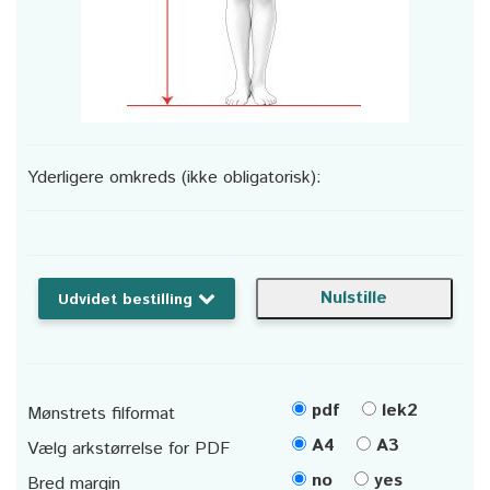
Yderligere omkreds (ikke obligatorisk):
Udvidet bestilling
pdf
lek2
Mønstrets filformat
A4
A3
Vælg arkstørrelse for PDF
no
yes
Bred margin